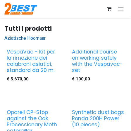
Passa al contenuto
Tutti i prodotti
Aziatische Hoornaar
VespaVac - Kit per
Additional course
la rimozione dei
on working safely
calabroni asiatici,
with the Vespavac-
standard da 20 m.
set
€
5.670,00
€
100,00
Oparell CP-Stop
Synthetic dust bags
against the Oak
Ronda 200H Power
Processionary Moth
(10 pieces)
caterpillar