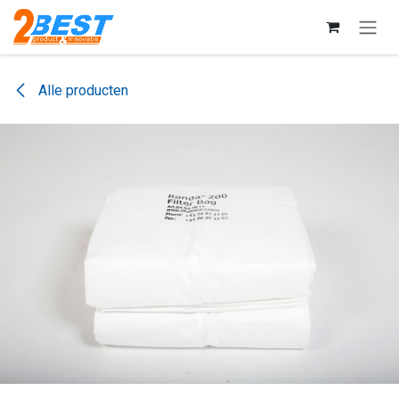
Overslaan naar inhoud
Alle producten