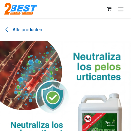
Overslaan naar inhoud
Alle producten